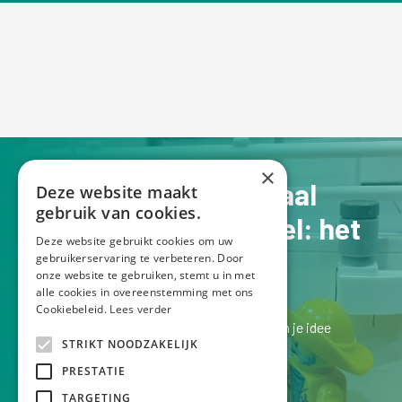
×
Jouw verhaal op schaal
Deze website maakt
gebruik van cookies.
Een Lego schaalmodel: het
Deze website gebruikt cookies om uw
perfecte pronkstuk
gebruikerservaring te verbeteren. Door
onze website te gebruiken, stemt u in met
alle cookies in overeenstemming met ons
Cookiebeleid.
Lees verder
Laten we kennismaken bij een kopje koffie en je idee
STRIKT NOODZAKELIJK
bespreken.
PRESTATIE
Ik luister graag naar je verhaal!
TARGETING