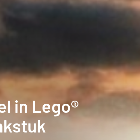
l in Lego®
nkstuk