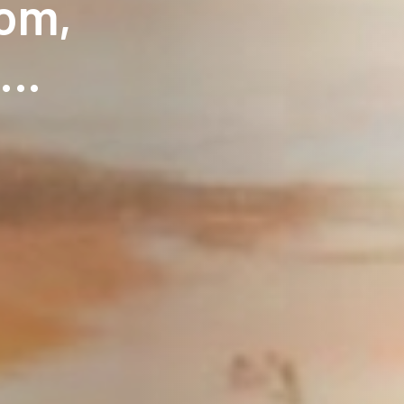
oom,
r…