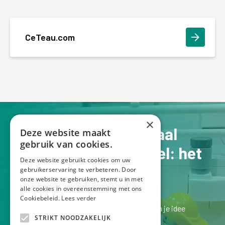
CeTeau.com
×
Jouw verhaal op schaal
Deze website maakt
gebruik van cookies.
Een Lego schaalmodel: het
Deze website gebruikt cookies om uw
perfecte pronkstuk
gebruikerservaring te verbeteren. Door
onze website te gebruiken, stemt u in met
alle cookies in overeenstemming met ons
Cookiebeleid.
Lees verder
Laten we kennismaken bij een kopje koffie en je idee
STRIKT NOODZAKELIJK
bespreken.