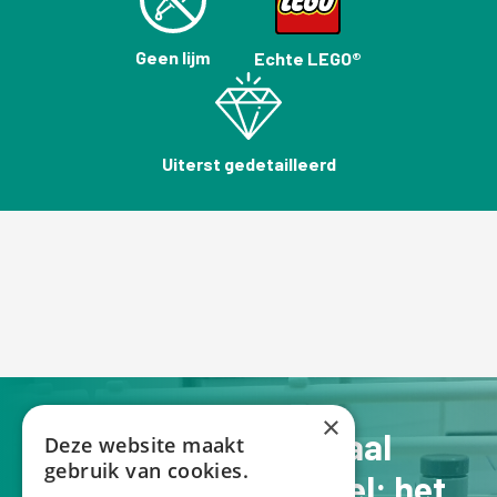
Geen lijm
Echte LEGO®
Uiterst gedetailleerd
×
Jouw verhaal op schaal
Deze website maakt
gebruik van cookies.
Een Lego schaalmodel: het