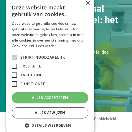
×
Jouw verhaal op schaal
Deze website maakt
gebruik van cookies.
Een Lego schaalmodel: het
Deze website gebruikt cookies om uw
perfecte pronkstuk
gebruikerservaring te verbeteren. Door
onze website te gebruiken, stemt u in met
alle cookies in overeenstemming met ons
Cookiebeleid.
Lees verder
Laten we kennismaken bij een kopje koffie en je idee
STRIKT NOODZAKELIJK
bespreken.
PRESTATIE
Ik luister graag naar je verhaal!
TARGETING
FUNCTIONEEL
VERTEL ME JE IDEE
ALLES ACCEPTEREN
ALLES AFWIJZEN
© Legoschaalmodellen - created by Tom Van Mol
Cookiebeleid
Privacyverklaring
DETAILS WEERGEVEN