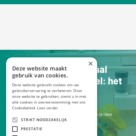
×
Jouw verhaal op schaal
Deze website maakt
gebruik van cookies.
Een Lego schaalmodel: het
Deze website gebruikt cookies om uw
perfecte pronkstuk
gebruikerservaring te verbeteren. Door
onze website te gebruiken, stemt u in met
alle cookies in overeenstemming met ons
Cookiebeleid.
Lees verder
Laten we kennismaken bij een kopje koffie en je idee
STRIKT NOODZAKELIJK
bespreken.
PRESTATIE
Ik luister graag naar je verhaal!