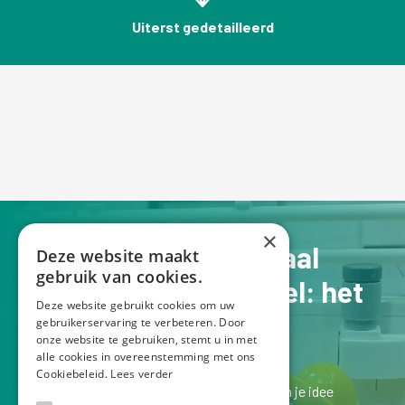
Uiterst gedetailleerd
×
Jouw verhaal op schaal
Deze website maakt
gebruik van cookies.
Een Lego schaalmodel: het
Deze website gebruikt cookies om uw
perfecte pronkstuk
gebruikerservaring te verbeteren. Door
onze website te gebruiken, stemt u in met
alle cookies in overeenstemming met ons
Cookiebeleid.
Lees verder
Laten we kennismaken bij een kopje koffie en je idee