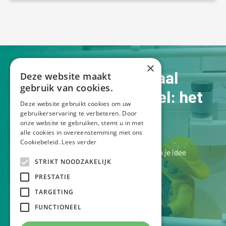
×
Jouw verhaal op schaal
Deze website maakt
gebruik van cookies.
Een Lego schaalmodel: het
Deze website gebruikt cookies om uw
perfecte pronkstuk
gebruikerservaring te verbeteren. Door
onze website te gebruiken, stemt u in met
alle cookies in overeenstemming met ons
Cookiebeleid.
Lees verder
Laten we kennismaken bij een kopje koffie en je idee
STRIKT NOODZAKELIJK
bespreken.
PRESTATIE
Ik luister graag naar je verhaal!
TARGETING
FUNCTIONEEL
VERTEL ME JE IDEE