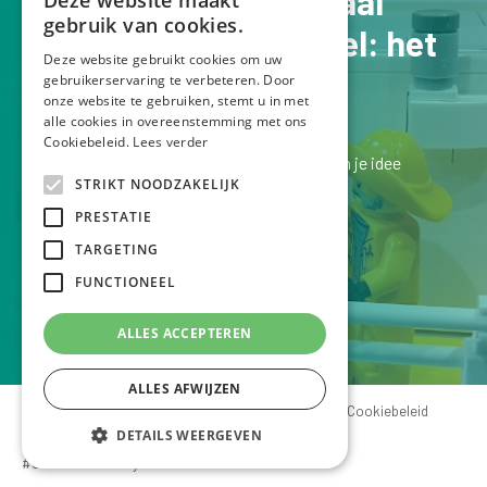
Jouw verhaal op schaal
Deze website maakt
gebruik van cookies.
Een Lego schaalmodel: het
Deze website gebruikt cookies om uw
perfecte pronkstuk
gebruikerservaring te verbeteren. Door
onze website te gebruiken, stemt u in met
alle cookies in overeenstemming met ons
Cookiebeleid.
Lees verder
Laten we kennismaken bij een kopje koffie en je idee
STRIKT NOODZAKELIJK
bespreken.
PRESTATIE
Ik luister graag naar je verhaal!
TARGETING
FUNCTIONEEL
VERTEL ME JE IDEE
ALLES ACCEPTEREN
ALLES AFWIJZEN
© Legoschaalmodellen - created by Tom Van Mol
Cookiebeleid
Privacyverklaring
DETAILS WEERGEVEN
#codedwithlove by
Codelines