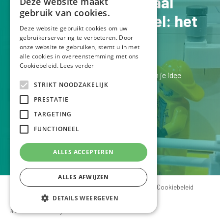
Jouw verhaal op schaal
Deze website maakt
gebruik van cookies.
Een Lego schaalmodel: het
Deze website gebruikt cookies om uw
perfecte pronkstuk
gebruikerservaring te verbeteren. Door
onze website te gebruiken, stemt u in met
alle cookies in overeenstemming met ons
Cookiebeleid.
Lees verder
Laten we kennismaken bij een kopje koffie en je idee
STRIKT NOODZAKELIJK
bespreken.
PRESTATIE
Ik luister graag naar je verhaal!
TARGETING
FUNCTIONEEL
VERTEL ME JE IDEE
ALLES ACCEPTEREN
ALLES AFWIJZEN
© Legoschaalmodellen - created by Tom Van Mol
Cookiebeleid
Privacyverklaring
DETAILS WEERGEVEN
#codedwithlove by
Codelines